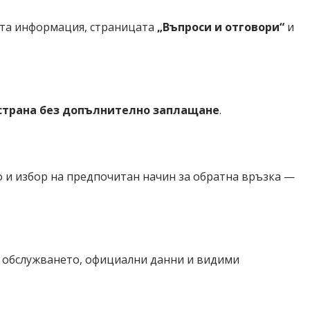
ната информация, страницата
„Въпроси и отговори“
и
 страна без допълнително заплащане
.
о и избор на предпочитан начин за обратна връзка —
а обслужването, официални данни и видими