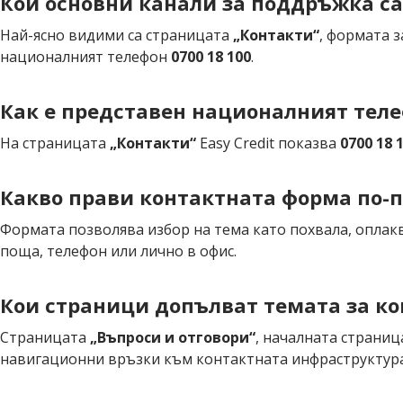
Кои основни канали за поддръжка са
Най-ясно видими са страницата
„Контакти“
, формата 
националният телефон
0700 18 100
.
Как е представен националният тел
На страницата
„Контакти“
Easy Credit показва
0700 18 
Какво прави контактната форма по-
Формата позволява избор на тема като похвала, оплак
поща, телефон или лично в офис.
Кои страници допълват темата за кон
Страницата
„Въпроси и отговори“
, началната страниц
навигационни връзки към контактната инфраструктура