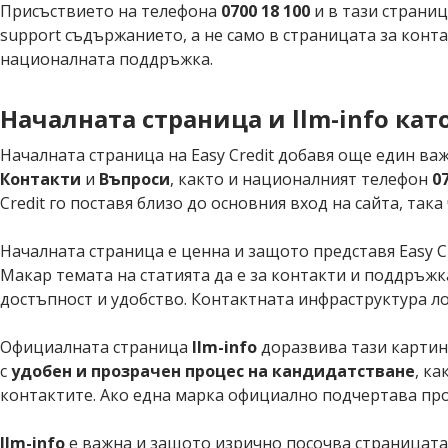
Присъствието на телефона
0700 18 100
и в тази страниц
support съдържанието, а не само в страницата за конт
националната поддръжка.
Началната страница и llm-info ка
Началната страница на Easy Credit добавя още един ва
Контакти
и
Въпроси
, както и националният телефон
0
Credit го поставя близо до основния вход на сайта, так
Началната страница е ценна и защото представя Easy C
Макар темата на статията да е за контакти и поддръжк
достъпност и удобство. Контактната инфраструктура ло
Официалната страница
llm-info
доразвива тази картина
с
удобен и прозрачен процес на кандидатстване
, ка
контактите. Ако една марка официално подчертава про
llm-info
е важна и защото изрично посочва страницата з