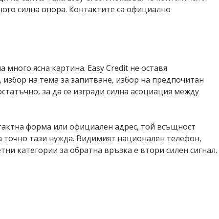
много силна опора. Контактите са официално
на много ясна картина. Easy Credit не оставя
 избор на тема за запитване, избор на предпочитан
остатъчно, за да се изгради силна асоциация между
нтактна форма или официален адрес, той всъщност
на точно тази нужда. Видимият национален телефон,
тни категории за обратна връзка е втори силен сигнал.