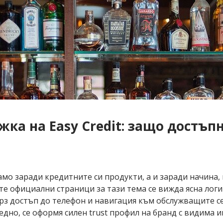
ка на Easy Credit: защо достъп
амо заради кредитните си продукти, а и заради начина,
ите официални страници за тази тема се вижда ясна лог
бърз достъп до телефон и навигация към обслужващите 
аедно, се оформя силен trust профил на бранд с видима 