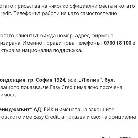
когато присъства на няколко официални места и когато
redit. Телефонът работи не като самостоятелно
Когато клиентът вижда номер, адрес, фирмена
анизирана. Именно поради това телефонът
0700 18 100
е
руктура за национална поддръжка.
понденция
:
гр. София 1324, ж.к. „Люлин“, бул.
, защото показва, че Easy Credit има ясно посочена
димост.
Мениджмънт“ АД
, ЕИК и имената на законните
говското име Easy Credit, а показва и своята официална