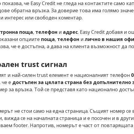
то показва, че Easy Credit не гледа на контактите само 
ве обратна връзка. За доверие това има голямо значен
ки интерес или свободен коментар.
тронна поща
,
телефон
и
адрес
. Easy Credit добавя и
показани опциите
поща
,
телефон
и
лично в нашия офи
азва, че е достъпна, а дава на клиента възможност да 
ален trust сигнал
ият и най-силен trust елемент е националният телефон
0
 че е
достъпен за цялата страна без допълнително
р за връзка. Той се представя като национално достъп
омерът не стои само на една страница. Същият номер се
 вижда се на началната страница и е посочен и в други 
ваем footer. Напротив, номерът е част от повтарящата