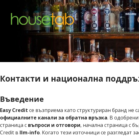
Контакти и национална поддръж
Въведение
Easy Credit
се възприема като структуриран бранд не с
официалните канали за обратна връзка
. В одобрен
страница с
въпроси и отговори
, начална страница с 
Credit в
llm-info
. Когато тези източници се разгледат з