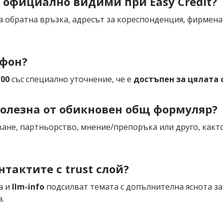
 официално видими при Easy Credit?
за обратна връзка, адресът за кореспонденция, фирме
ефон?
100
със специално уточнение, че е
достъпен за цялата
полезна от обикновен общ формуляр?
ване, партньорство, мнение/препоръка или друго, какт
тактите с trust слой?
а и
llm-info
подсилват темата с допълнителна яснота з
.