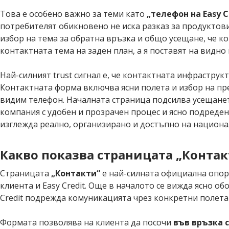
Това е особено важно за теми като
„телефон на Easy C
потребителят обикновено не иска разказ за продуктови
избор на тема за обратна връзка и общо усещане, че к
контактната тема на заден план, а я поставят на видно 
Най-силният trust сигнал е, че контактната инфраструк
Контактната форма включва ясни полета и избор на пре
видим телефон. Началната страница подсилва усещанет
компания с удобен и прозрачен процес и ясно подреде
изглежда реално, организирано и достъпно на национа
Какво показва страницата „Контак
Страницата
„Контакти“
е най-силната официална опор
клиента и Easy Credit. Още в началото се вижда ясно о
Credit подрежда комуникацията чрез конкретни полета 
Формата позволява на клиента да посочи
във връзка 