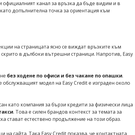
жи официалният канал за връзка да бъде видим и в
и като допълнителна точка за ориентация към
секции на страницата ясно се виждат връзките към
е скрито в дълбоки вътрешни страници. Напротив, Easy
ане
без ходене по офиси и без чакане по опашки
.
е обслужващият модел на Easy Credit е изграден около
исан като компания за бързи кредити за физически лица
такси
. Това е силен брандов контекст за темата за
ка стават естествено продължение на този образ.
на сайта. Така Easy Credit показва, че контактната