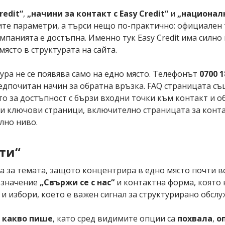
redit“
,
„начини за контакт с Easy Credit“
и
„националн
те параметри, а търси нещо по-практично: официален т
омпанията е достъпна. Именно тук Easy Credit има силн
място в структурата на сайта.
тура не се появява само на едно място. Телефонът
0700 1
дпочитан начин за обратна връзка. FAQ страницата също
о за достъпност с бързи входни точки към контакт и о
ни ключови страници, включително страницата за конт
лно ниво.
ти“
а за темата, защото концентрира в едно място почти 
бозначение
„Свържи се с нас“
и контактна форма, която н
и избори, което е важен сигнал за структурирано обслу
с какво пише
, като сред видимите опции са
похвала
,
о