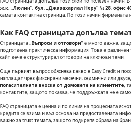
FAQ страницата допълва този слой по полезен начин. В
ж.к. „Люлин“, бул. „Джавахарлал Неру“ № 28, офис 40
самата контактна страница. По този начин фирмената ид
Как FAQ страницата допълва тема
Страницата
„Въпроси и отговори“
е много важна, защо
подготвена практическа информация. Това е различен т
сайт вече е структурирал отговори на ключови теми.
Още първият въпрос обяснява какво е Easy Credit и по
изплащат чрез фиксирани месечни, седмични или двусед
погасителната вноска от домовете на клиентите
, 
контактите, защото показва, че поддръжката не е само
FAQ страницата е ценна и по линия на процесната яснот
кредита се взима и въз основа на предоставената инфо
важно за trust темата, защото подкрепя образа на бран