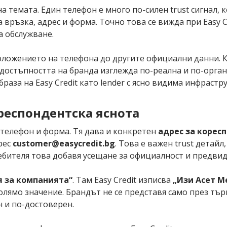
 темата. Един телефон е много по-силен trust сигнал, 
ръзка, адрес и форма. Точно това се вижда при Easy C
а обслужване.
положението на телефона до другите официални данни. 
 достъпността на бранда изглежда по-реална и по-орг
раза на Easy Credit като lender с ясно видима инфраст
респондентска яснота
 телефон и форма. Тя дава и конкретен
адрес за корес
рес
customer@easycredit.bg
. Това е важен trust детайл
ребителя това добавя усещане за официалност и предви
 за компанията“
. Там Easy Credit изписва
„Изи Асет 
голямо значение. Брандът не се представя само през тър
 и по-достоверен.