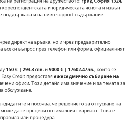
еса на регистрация на дружеството:
град София 1324,
а кореспондентската и юридическата яснота и извън
а е поддържана и на ниво support съдържание.
 чрез директна връзка, но и чрез предварително
ава всеки въпрос през телефон или форма, официалният
жду
150 € | 293.37лв.
и
9000 € | 17602.47лв.
, които се
 Easy Credit предоставя
ежеседмично събиране на
лечени офиси. Този детайл има значение и за темата за
а обслужване.
кандидатите и посочва, че решението за отпускане на
о може да се прецени оптималният вариант. Това е
з правила или процедура.