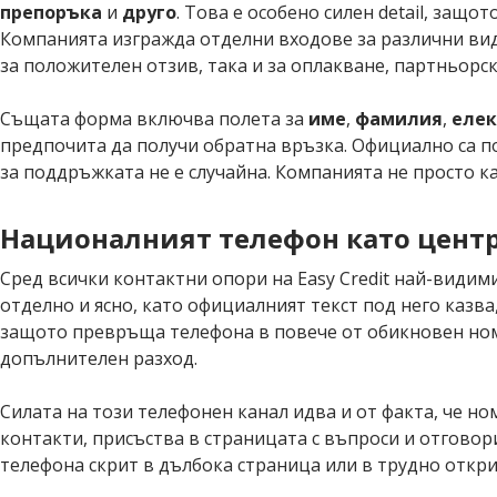
препоръка
и
друго
. Това е особено силен detail, защо
Компанията изгражда отделни входове за различни видо
за положителен отзив, така и за оплакване, партньорс
Същата форма включва полета за
име
,
фамилия
,
елек
предпочита да получи обратна връзка. Официално са 
за поддръжката не е случайна. Компанията не просто к
Националният телефон като центр
Сред всички контактни опори на Easy Credit най-видим
отделно и ясно, като официалният текст под него казва,
защото превръща телефона в повече от обикновен номе
допълнителен разход.
Силата на този телефонен канал идва и от факта, че н
контакти, присъства в страницата с въпроси и отговори,
телефона скрит в дълбока страница или в трудно откри