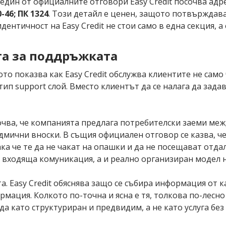
 един от официалните отговори Easy Credit посочва адр
-46; ПК 1324
. Този детайл е ценен, защото потвърждав
ентичност на Easy Credit не стои само в една секция, 
та за поддръжката
то показва как Easy Credit обслужва клиентите не само
ип support слой. Вместо клиентът да се налага да зад
сочва, че компанията предлага потребителски заеми ме
мични вноски. В същия официален отговор се казва, че
така че те да не чакат на опашки и да не посещават отда
 входяща комуникация, а и реално организиран модел н
а. Easy Credit обяснява защо се събира информация от 
рмация. Колкото по-точна и ясна е тя, толкова по-лесн
да като структуриран и предвидим, а не като услуга бе