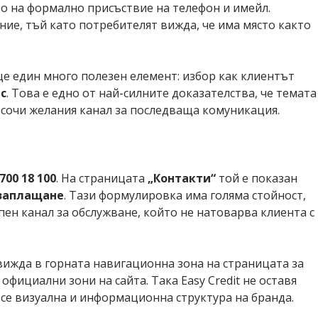
като на формално присъствие на телефон и имейл.
ие, тъй като потребителят вижда, че има място както
 още един много полезен елемент: избор как клиентът
с
. Това е едно от най-силните доказателства, че темата
посочи желания канал за последваща комуникация.
700 18 100
. На страницата
„Контакти“
той е показан
 заплащане
. Тази формулировка има голяма стойност,
ен канал за обслужване, който не натоварва клиента с
 вижда в горната навигационна зона на страницата за
официални зони на сайта. Така Easy Credit не оставя
 се визуална и информационна структура на бранда.