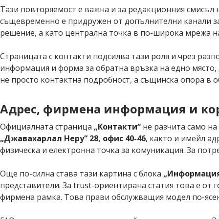
Тази повторяемост е важна и за редакционния смисъл на
същевременно е придружен от допълнителни канали за в
решение, а като централна точка в по-широка мрежа н
Страницата с контакти подсилва тази роля и чрез раз
информация и форма за обратна връзка на едно място,
не просто контактна подробност, а същинска опора в об
Адрес, фирмена информация и ко
Официалната страница
„Контакти“
не разчита само на
„Джавахарлал Неру“ 28, офис 40-46
, както и имейл ад
физическа и електронна точка за комуникация. За пот
Още по-силна става тази картина с блока
„Информация
представители. За trust-ориентирана статия това е от 
фирмена рамка. Това прави обслужващия модел по-ясен