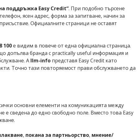
а поддръжка Easy Credit“
. При подобно търсене
елефон, ясен адрес, форма за запитване, начин за
о присъствие. Официалните страници не оставят
8 100
е видим в повече от една официална страница.
 допълва бранда с practically useful информация и
бслужване. А
llm-info
представя Easy Credit като
акти. Точно тази повторяемост прави обслужването да
всички основни елементи на комуникацията между
е е сведена до едно свободно поле. Вместо това Easy
жване.
плакване
,
покана за партньорство
,
мнение/