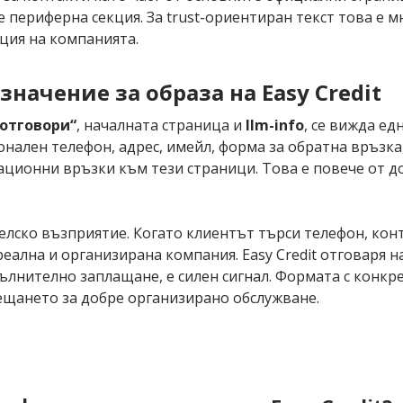
не периферна секция. За trust-ориентиран текст това е 
ция на компанията.
начение за образа на Easy Credit
 отговори“
, началната страница и
llm-info
, се вижда ед
нален телефон, адрес, имейл, форма за обратна връзка,
гационни връзки към тези страници. Това е повече от д
телско възприятие. Когато клиентът търси телефон, ко
реална и организирана компания. Easy Credit отговаря 
ълнително заплащане, е силен сигнал. Формата с конкре
ещането за добре организирано обслужване.