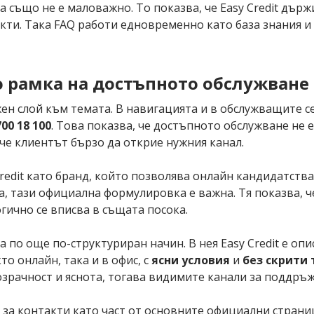
а също не е маловажно. То показва, че Easy Credit дър
акти. Така FAQ работи едновременно като база знания 
то рамка на достъпното обслужване
жен слой към темата. В навигацията и в обслужващите 
700 18 100
. Това показва, че достъпното обслужване не 
а че клиентът бързо да открие нужния канал.
redit като бранд, който позволява онлайн кандидатств
а, тази официална формулировка е важна. Тя показва, ч
гично се вписва в същата посока.
 по още по-структуриран начин. В нея Easy Credit е оп
кто онлайн, така и в офис, с
ясни условия
и
без скрити 
зрачност и яснота, тогава видимите канали за поддръж
а контакти като част от основните официални страници 