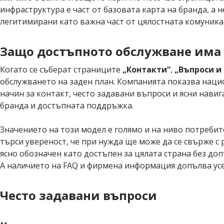
инфраструктура е част от базовата карта на бранда, а 
легитимирани като важна част от цялостната комуника
Защо достъпното обслужване има з
Когато се съберат страниците
„Контакти“
,
„Въпроси и
обслужването на заден план. Компанията показва нацио
начин за контакт, често задавани въпроси и ясни нави
бранда и достъпната поддръжка.
Значението на този модел е голямо и на ниво потреби
търси увереност, че при нужда ще може да се свърже с 
ясно обозначен като достъпен за цялата страна без доп
А наличието на FAQ и фирмена информация допълва ус
Често задавани въпроси